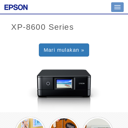
Toggl
navig
Mari mulakan »