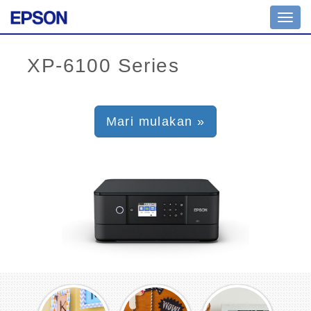
Toggl
navig
Mari mulakan »