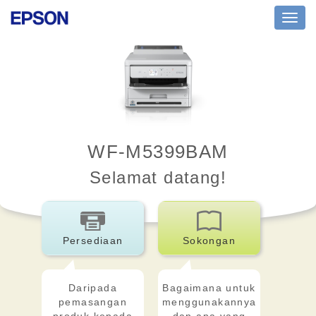
Toggl
navig
WF-M5399BAM
Selamat datang!
Persediaan
Sokongan
Daripada
Bagaimana untuk
pemasangan
menggunakannya