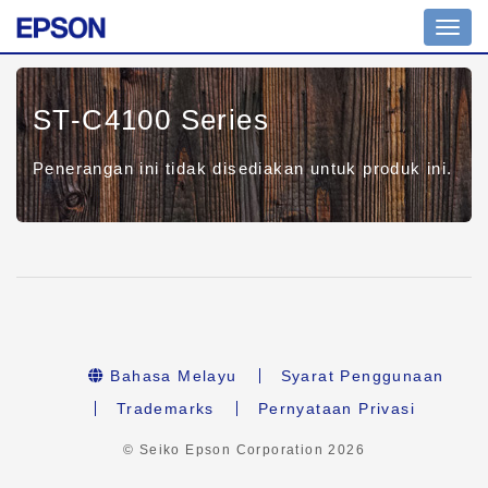
Toggl
navig
ST-C4100 Series
Penerangan ini tidak disediakan untuk produk ini.
Bahasa Melayu
Syarat Penggunaan
Trademarks
Pernyataan Privasi
© Seiko Epson Corporation
2026