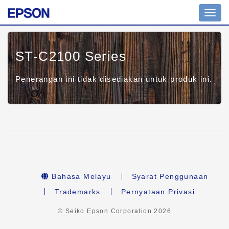
Toggl
navig
ST-C2100 Series
Penerangan ini tidak disediakan untuk produk ini.
Bahasa Melayu
Syarat Penggunaan
Trademarks
Pernyataan Privasi
© Seiko Epson Corporation
2026