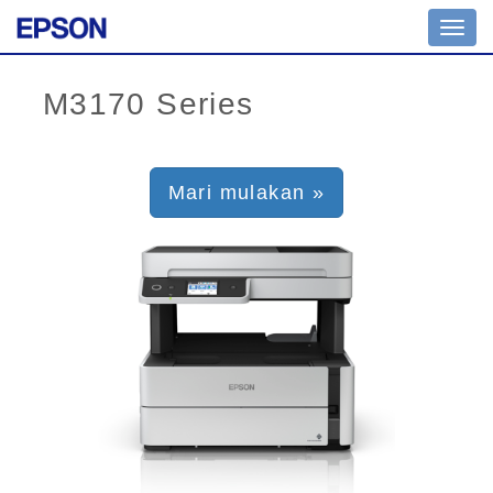
Toggl
navig
Mari mulakan »