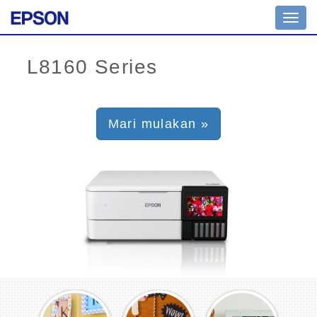
Toggl
navig
Mari mulakan »