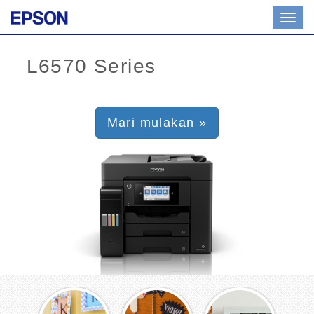
Toggl
navig
Mari mulakan »