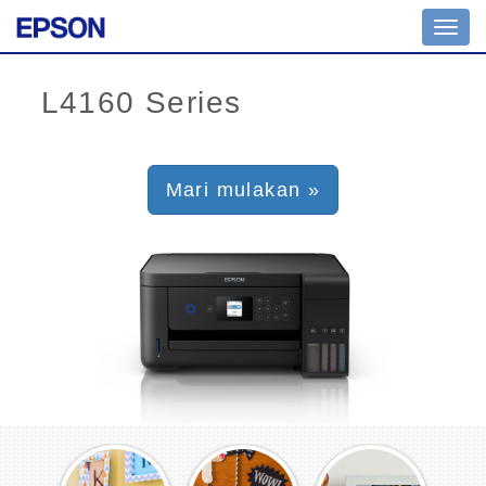
Toggl
navig
Mari mulakan »