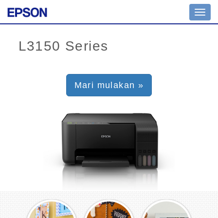
Toggl
navig
Mari mulakan »