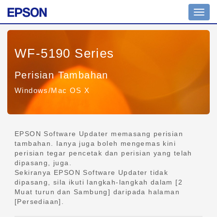
Togol
navig
WF-5190 Series
Perisian Tambahan
Windows/Mac OS X
EPSON Software Updater memasang perisian
tambahan. Ianya juga boleh mengemas kini
perisian tegar pencetak dan perisian yang telah
dipasang, juga.
Sekiranya EPSON Software Updater tidak
dipasang, sila ikuti langkah-langkah dalam [2
Muat turun dan Sambung] daripada halaman
[Persediaan].