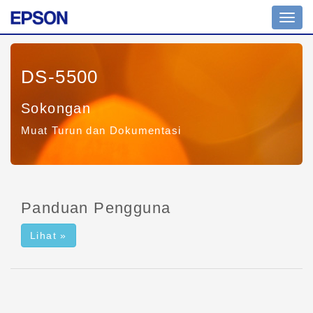
Toggl
navig
DS-5500
Sokongan
Muat Turun dan Dokumentasi
Panduan Pengguna
Lihat »