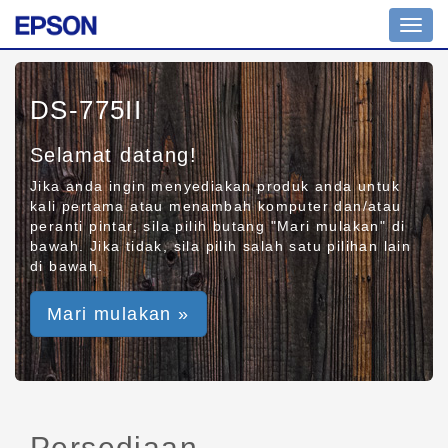
Toggl
navig
DS-775II
Selamat datang!
Jika anda ingin menyediakan produk anda untuk
kali pertama atau menambah komputer dan/atau
peranti pintar, sila pilih butang "Mari mulakan" di
bawah. Jika tidak, sila pilih salah satu pilihan lain
di bawah.
Mari mulakan »
Persediaan