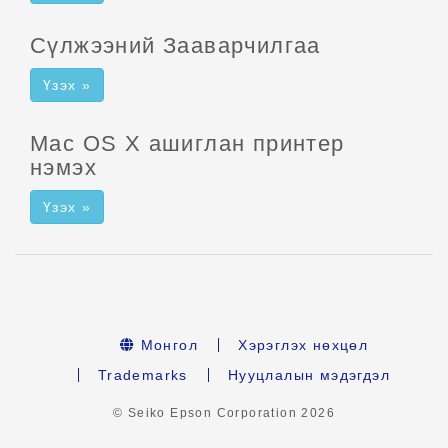
Сүлжээний Зааварчилгаа
Үзэх »
Mac OS X ашиглан принтер
нэмэх
Үзэх »
Монгол
Хэрэглэх нөхцөл
Trademarks
Нууцлалын мэдэгдэл
© Seiko Epson Corporation
2026