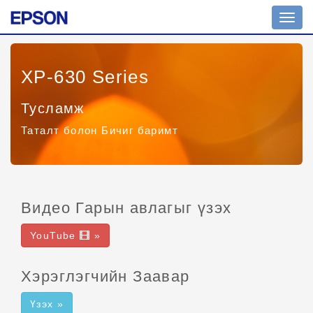
Toggl
navig
XP-630 Series
Тусламж
Таталт болон Бичиг баримт
Видео Гарын авлагыг үзэх
YouTube
»
Хэрэглэгчийн Заавар
Үзэх »