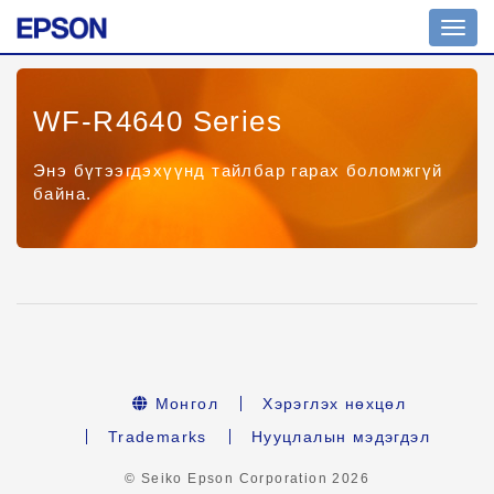
Toggl
navig
WF-R4640 Series
Энэ бүтээгдэхүүнд тайлбар гарах боломжгүй
байна.
Монгол
Хэрэглэх нөхцөл
Trademarks
Нууцлалын мэдэгдэл
© Seiko Epson Corporation
2026