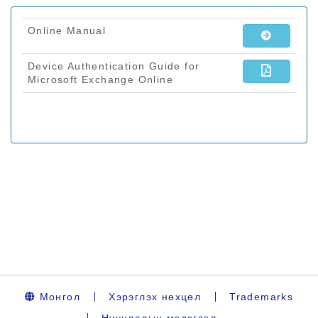
Монгол
Хэрэглэх нөхцөл
Trademarks
Нууцлалын мэдэгдэл