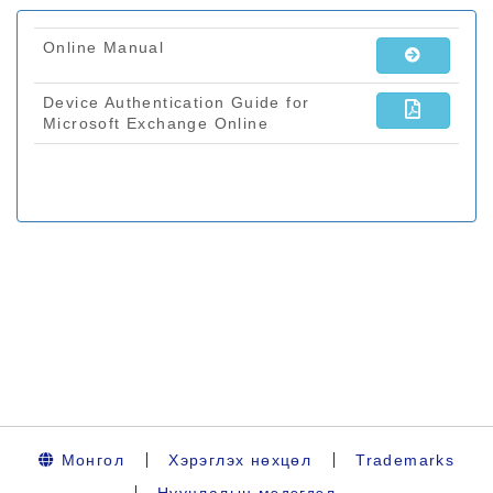
Монгол
Хэрэглэх нөхцөл
Trademarks
Нууцлалын мэдэгдэл