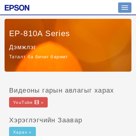
Toggl
navig
EP-810A Series
Дэмжлэг
Таталт ба бичиг баримт
Видеоны гарын авлагыг харах
YouTube
»
Хэрэглэгчийн Заавар
Харах »