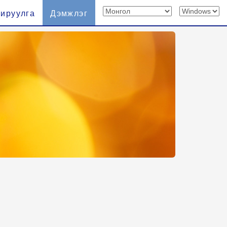
хируулга
Дэмжлэг