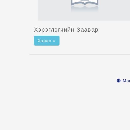
Хэрэглэгчийн Заавар
Харах »
Мо