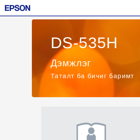
DS-535H
Дэмжлэг
Таталт ба бичиг баримт