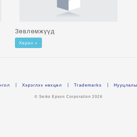
Зөвлөмжүүд
Харах »
нгол
Хэрэглэх нөхцөл
Trademarks
Нууцлалы
© Seiko Epson Corporation
2026