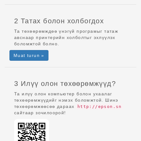
2 Татах болон холбогдох
Та төхөөрөмждөө үнэгүй програмыг татаж
авснаар принтерийн холболтыг эхлүүлэх
боломжтой болно.
Muat turun »
3 Илүү олон төхөөрөмжүүд?
Та илүү олон компьютер болон ухаалаг
төхөөрөмжүүдийг нэмэх боломжтой. Шинэ
төхөөрөмжөөсөө дараах
http://epson.sn
сайтаар зочилоорой!