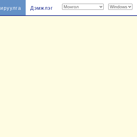
хируулга
Дэмжлэг