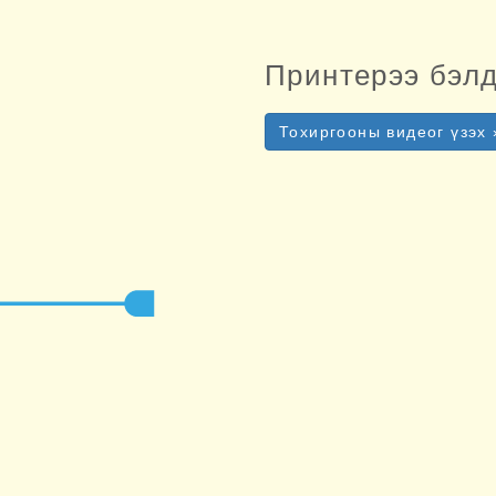
Принтерээ бэл
Тохиргооны видеог үзэх 