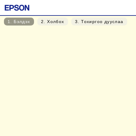
1
. Бэлдэх
2
. Холбох
3
. Тохиргоо дууслаа