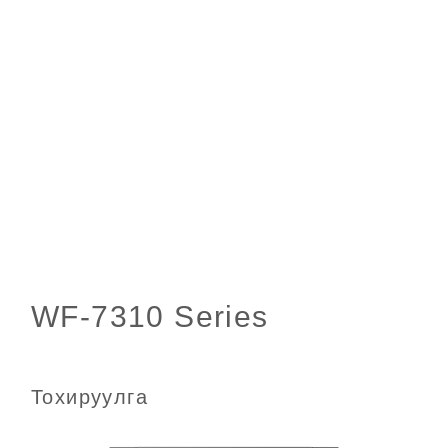
Тохируулга