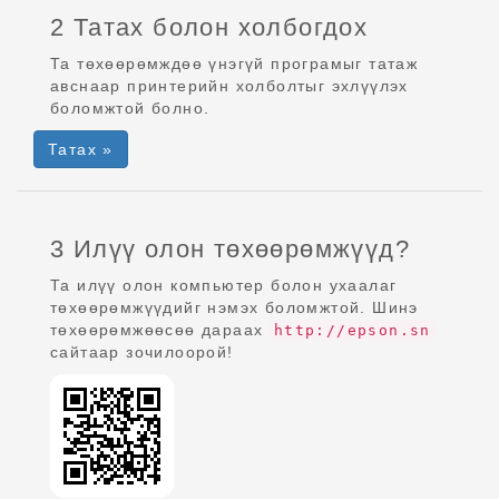
2 Татах болон холбогдох
Та төхөөрөмждөө үнэгүй програмыг татаж
авснаар принтерийн холболтыг эхлүүлэх
боломжтой болно.
Татах »
3 Илүү олон төхөөрөмжүүд?
Та илүү олон компьютер болон ухаалаг
төхөөрөмжүүдийг нэмэх боломжтой. Шинэ
төхөөрөмжөөсөө дараах
http://epson.sn
сайтаар зочилоорой!