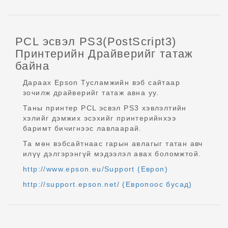
PCL эсвэл PS3(PostScript3)
Принтерийн Драйверийг татаж
байна
Дараах Epson Тусламжийн вэб сайтаар
зочилж драйверийг татаж авна уу.
Таны принтер PCL эсвэл PS3 хэвлэлтийн
хэлийг дэмжих эсэхийг принтерийнхээ
баримт бичигнээс лавлаарай.
Та мөн вэбсайтнаас гарын авлагыг татан авч
илүү дэлгэрэнгүй мэдээлэл авах боломжтой.
http://www.epson.eu/Support (Европ)
http://support.epson.net/ (Европоос бусад)