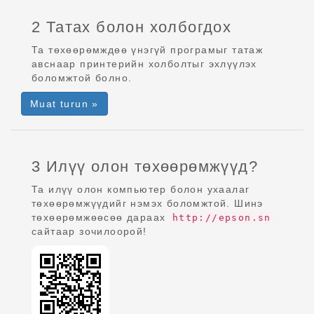
2 Татах болон холбогдох
Та төхөөрөмждөө үнэгүй програмыг татаж
авснаар принтерийн холболтыг эхлүүлэх
боломжтой болно.
Muat turun »
3 Илүү олон төхөөрөмжүүд?
Та илүү олон компьютер болон ухаалаг
төхөөрөмжүүдийг нэмэх боломжтой. Шинэ
төхөөрөмжөөсөө дараах
http://epson.sn
сайтаар зочилоорой!