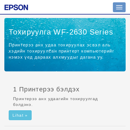
Шилж
жоло
Тохируулга WF-2630 Series
Принтерээ анх удаа тохируулах эсвэл аль
хэдийн тохируулсан принтерт компьютерийг
нэмэх үед дараах алхмуудыг дагана уу.
1 Принтерээ бэлдэх
Принтерээ анх удаагийн тохируулгад
бэлдэнэ.
Lihat »