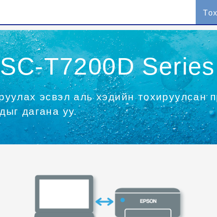
То
 SC-T7200D Series
руулах эсвэл аль хэдийн тохируулсан 
дыг дагана уу.