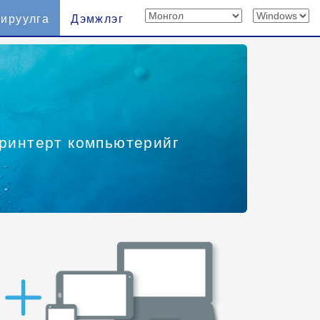
хируулга
Дэмжлэг
принтерт компьютерийг