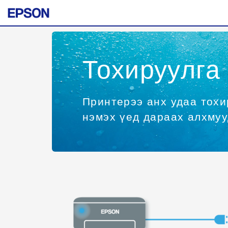
Тохируулга
Принтерээ анх удаа тохи
нэмэх үед дараах алхмуу