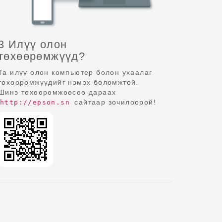
3 Илүү олон
төхөөрөмжүүд?
Та илүү олон компьютер болон ухаалаг
төхөөрөмжүүдийг нэмэх боломжтой.
Шинэ төхөөрөмжөөсөө дараах
сайтаар зочилоорой!
http://epson.sn