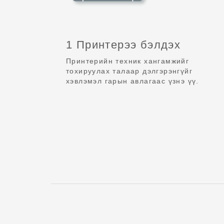
1 Принтерээ бэлдэх
Принтерийн техник хангамжийг
тохируулах талаар дэлгэрэнгүйг
хэвлэмэл гарын авлагаас үзнэ үү.