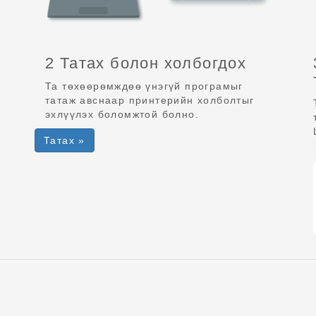
2 Татах болон холбогдох
Та төхөөрөмждөө үнэгүй програмыг
татаж авснаар принтерийн холболтыг
эхлүүлэх боломжтой болно.
Татах »