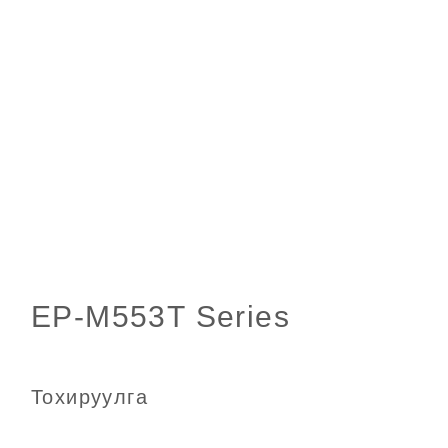
Тохируулга