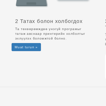
2 Татах болон холбогдох
Та төхөөрөмждөө үнэгүй програмыг
татаж авснаар принтерийн холболтыг
эхлүүлэх боломжтой болно.
Muat turun »