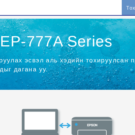
То
 EP-777A Series
руулах эсвэл аль хэдийн тохируулсан 
дыг дагана уу.