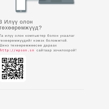
3 Илүү олон
төхөөрөмжүүд?
Та илүү олон компьютер болон ухаалаг
төхөөрөмжүүдийг нэмэх боломжтой.
Шинэ төхөөрөмжөөсөө дараах
сайтаар зочилоорой!
http://epson.sn