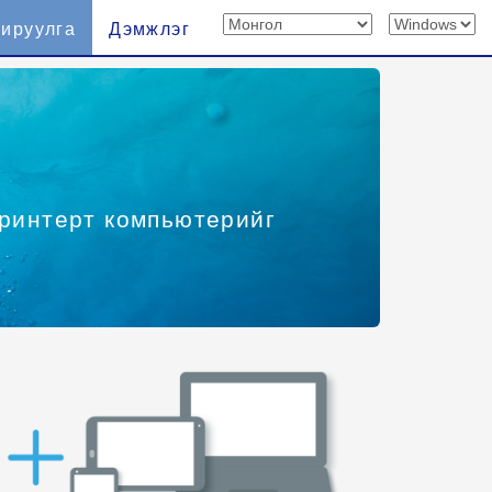
хируулга
Дэмжлэг
принтерт компьютерийг