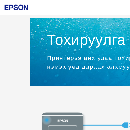
Тохируулга
Принтерээ анх удаа тохи
нэмэх үед дараах алхмуу