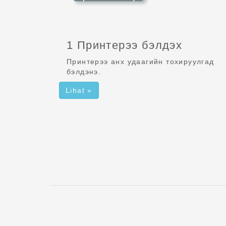
1 Принтерээ бэлдэх
Принтерээ анх удаагийн тохируулгад
бэлдэнэ.
Lihat »