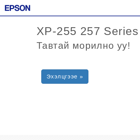
Тавтай морилно уу!
Эхэлцгээе »