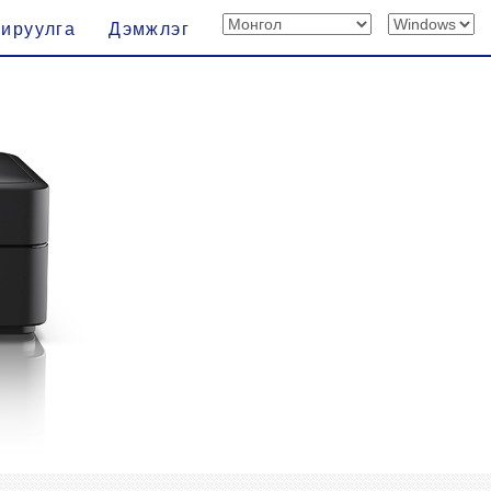
хируулга
Дэмжлэг