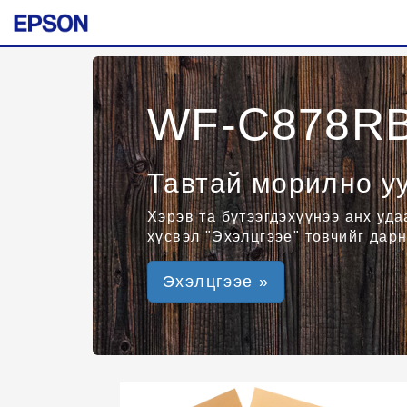
WF-C878R
Тавтай морилно уу
Хэрэв та бүтээгдэхүүнээ анх уд
хүсвэл "Эхэлцгээе" товчийг дарн
Эхэлцгээе »