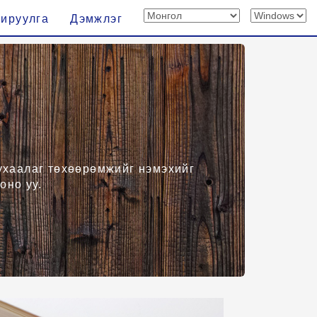
хируулга
Дэмжлэг
 ухаалаг төхөөрөмжийг нэмэхийг
оно уу.