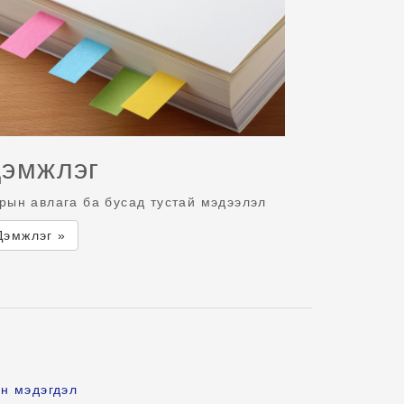
эмжлэг
рын авлага ба бусад тустай мэдээлэл
Дэмжлэг »
н мэдэгдэл