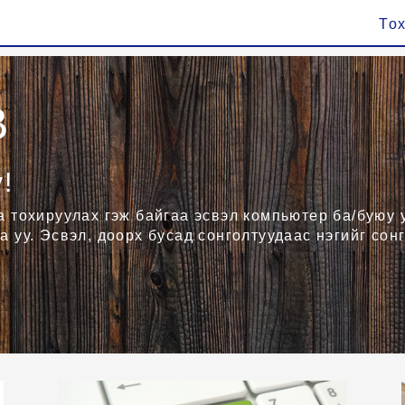
То
B
!
аа тохируулах гэж байгаа эсвэл компьютер ба/буюу
а уу. Эсвэл, доорх бусад сонголтуудаас нэгийг сонг