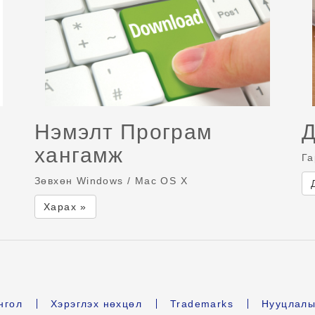
Нэмэлт Програм
Д
хангамж
Га
Зөвхөн Windows / Mac OS X
Харах »
нгол
Хэрэглэх нөхцөл
Trademarks
Нууцлалы