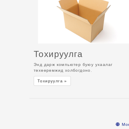
Тохируулга
Энд дарж компьютер буюу ухаалаг
төхөөрөмжид холбогдоно.
Тохируулга »
Мо