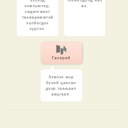
эхлээд
тохиолдолд яах
компьютер,
вэ.
хөдөлгөөнт
төхөөрөмжтэй
холбогдох
хүртэл.
Галерей
Хэвлэх жор
бүхий цаасан
дээр таашаал
авцгаая.