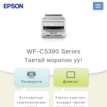
Toggl
navig
WF-C5390 Series
Тавтай морилно уу!
Тохируулга
Дэмжлэг
Бүтээгдэхүүн
Хэрхэн ашиглах,
суурилуулахаас
асуудал гарсан