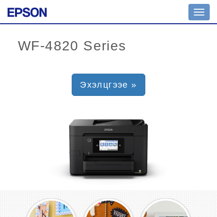
Toggl
navig
Эхэлцгээе »