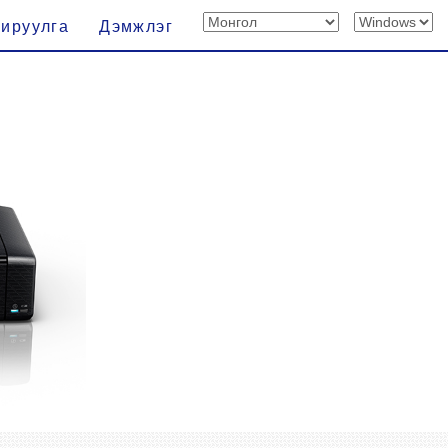
хируулга
Дэмжлэг