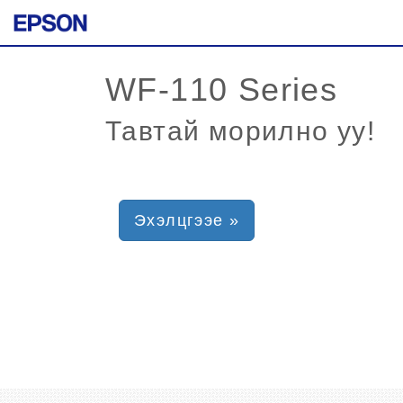
Тавтай морилно уу!
Эхэлцгээе »