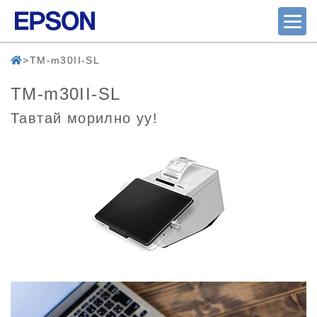
TM-m30II-SL
TM-m30II-SL
Тавтай морилно уу!