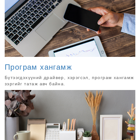
Програм хангамж
Бүтээгдэхүүний драйвер, хэрэгсэл, програм хангамж
зэргийг татаж авч байна.