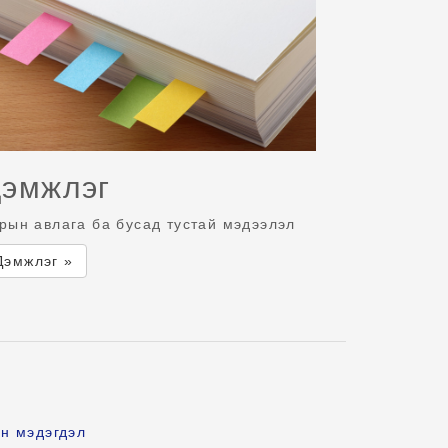
эмжлэг
рын авлага ба бусад тустай мэдээлэл
Дэмжлэг »
н мэдэгдэл