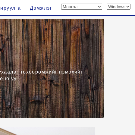
хируулга
Дэмжлэг
 ухаалаг төхөөрөмжийг нэмэхийг
оно уу.