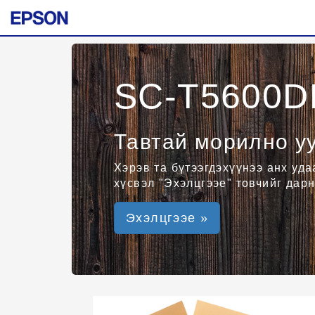
SC-T5600D
Тавтай морилно уу
Хэрэв та бүтээгдэхүүнээ анх уд
хүсвэл "Эхэлцгээе" товчийг дарн
Эхэлцгээе »