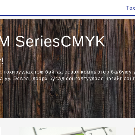
То
M SeriesCMYK
!
аа тохируулах гэж байгаа эсвэл компьютер ба/буюу
а уу. Эсвэл, доорх бусад сонголтуудаас нэгийг сонг