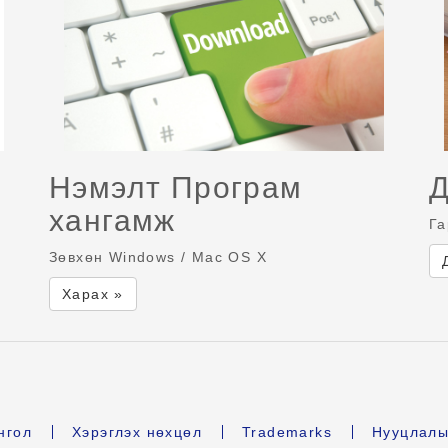
Нэмэлт Програм
Д
хангамж
Га
Зөвхөн Windows / Mac OS X
Харах »
нгол
Хэрэглэх нөхцөл
Trademarks
Нууцлалы