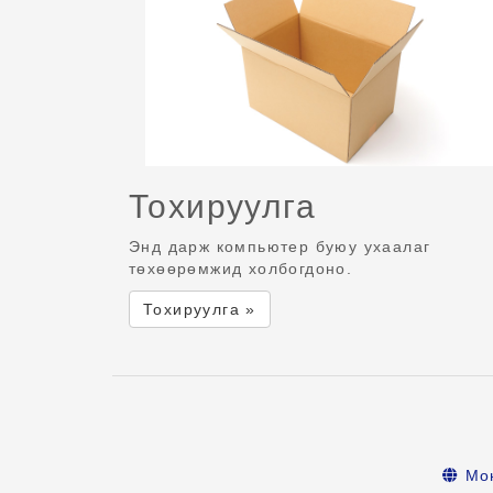
Тохируулга
Энд дарж компьютер буюу ухаалаг
төхөөрөмжид холбогдоно.
Тохируулга »
Мо