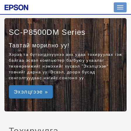
Toggl
navig
SC-P8500DM Series
Тавтай морилно уу!
Хэрэв та бүтээгдэхүүнээ анх удаа тохируулах гэж
байгаа эсвэл компьютер ба/буюу ухаалаг
төхөөрөмжийг нэмэхийг хүсвэл "Эхэлцгээе"
товчийг дарна уу. Эсвэл, доорх бусад
сонголтуудаас нэгийг сонгоно уу.
Эхэлцгээе »
Тохируулга