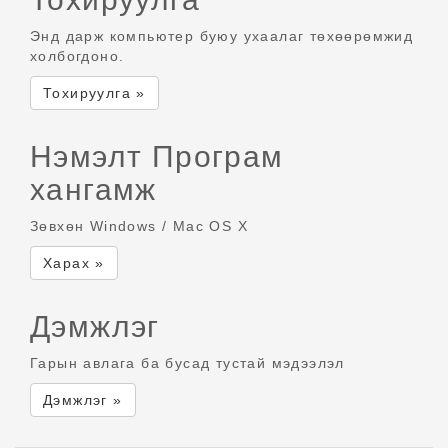
Энд дарж компьютер буюу ухаалаг төхөөрөмжид
холбогдоно.
Тохируулга »
Нэмэлт Програм
хангамж
Зөвхөн Windows / Mac OS X
Харах »
Дэмжлэг
Гарын авлага ба бусад тустай мэдээлэл
Дэмжлэг »