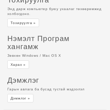
Энд дарж компьютер буюу ухаалаг төхөөрөмжид
холбогдоно.
Тохируулга »
Нэмэлт Програм
хангамж
Зөвхөн Windows / Mac OS X
Харах »
Дэмжлэг
Гарын авлага ба бусад тустай мэдээлэл
Дэмжлэг »