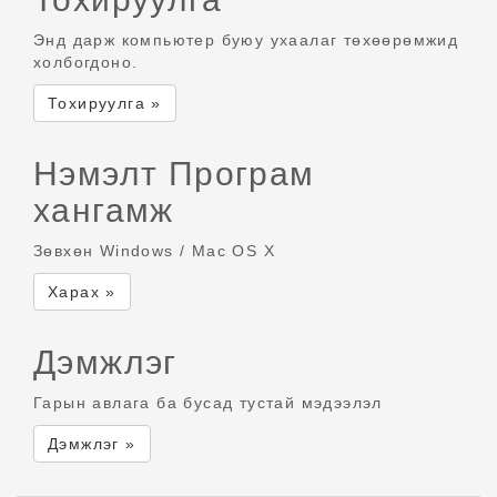
Энд дарж компьютер буюу ухаалаг төхөөрөмжид
холбогдоно.
Тохируулга »
Нэмэлт Програм
хангамж
Зөвхөн Windows / Mac OS X
Харах »
Дэмжлэг
Гарын авлага ба бусад тустай мэдээлэл
Дэмжлэг »