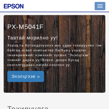
Toggl
navig
PX-M5041F
Тавтай морилно уу!
Хэрэв та бүтээгдэхүүнээ анх удаа тохируулах гэж
байгаа эсвэл компьютер ба/буюу ухаалаг
төхөөрөмжийг нэмэхийг хүсвэл "Эхэлцгээе"
товчийг дарна уу. Эсвэл, доорх бусад
сонголтуудаас нэгийг сонгоно уу.
Эхэлцгээе »
Тохируулга