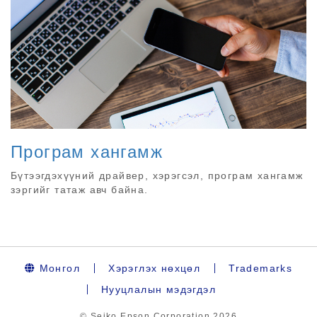
Програм хангамж
Бүтээгдэхүүний драйвер, хэрэгсэл, програм хангамж
зэргийг татаж авч байна.
Монгол
Хэрэглэх нөхцөл
Trademarks
Нууцлалын мэдэгдэл
© Seiko Epson Corporation
2026