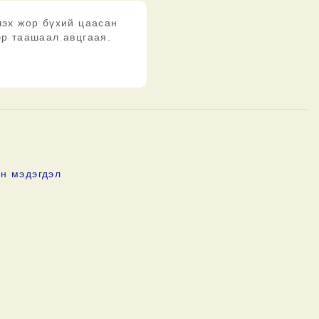
лэх жор бүхий цаасан
эр таашаал авцгаая.
н мэдэгдэл