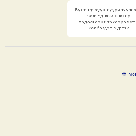
Бүтээгдэхүүн суурилуула
эхлээд компьютер,
хөдөлгөөнт төхөөрөмжт
холбогдох хүртэл.
Мо