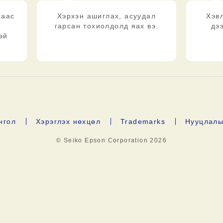
хаас
Хэрхэн ашиглах, асуудал
Хэв
гарсан тохиолдолд яах вэ.
дэ
эй
нгол
Хэрэглэх нөхцөл
Trademarks
Нууцлалы
© Seiko Epson Corporation
2026