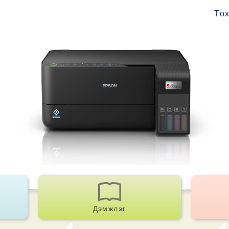
То
Дэмжлэг