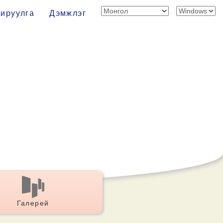
хируулга
Дэмжлэг
Галерей