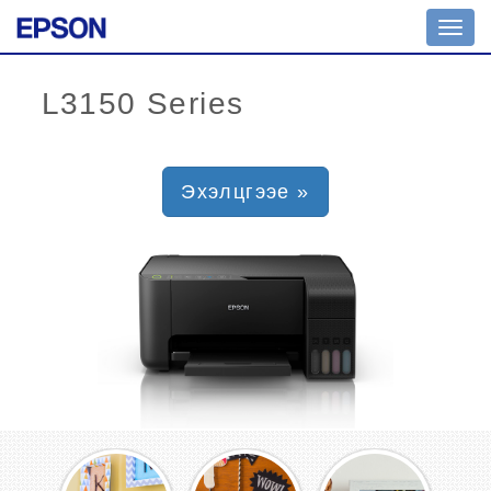
Toggl
navig
Эхэлцгээе »