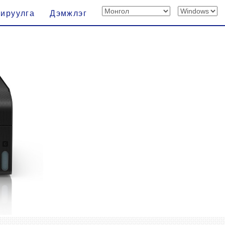
хируулга
Дэмжлэг