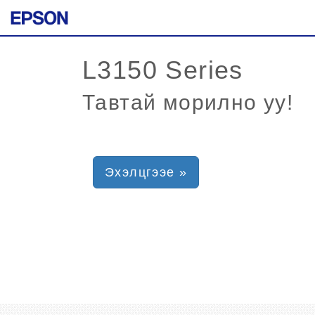
Тавтай морилно уу!
Эхэлцгээе »