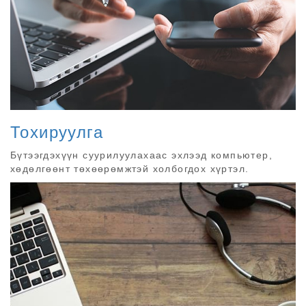
Тохируулга
Бүтээгдэхүүн суурилуулахаас эхлээд компьютер,
хөдөлгөөнт төхөөрөмжтэй холбогдох хүртэл.