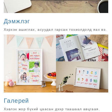
Дэмжлэг
Хэрхэн ашиглах, асуудал гарсан тохиолдолд яах вэ.
Галерей
Хэвлэх жор бүхий цаасан дээр таашаал авцгаая.