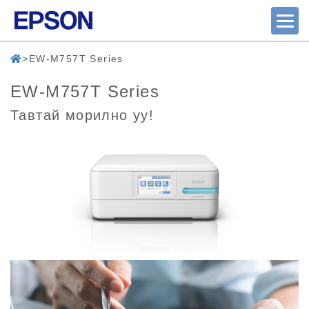
EW-M757T Series
EW-M757T Series
Тавтай морилно уу!