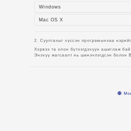
Windows
Mac OS X
2. Суулгахыг хүссэн програмынхаа нэрий
Хэрвээ та олон бүтээгдэхүүн ашиглаж бай
Энэхүү жагсаалт нь шинэчлэгдсэн болон В
Мо