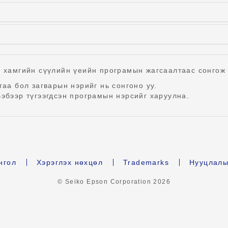
г хамгийн сүүлийн үеийн програмын жагсаалтаас сонгож 
гаа бол загварын нэрийг нь сонгоно уу.
эбээр түгээгдсэн програмын нэрсийг харуулна.
нгол
Хэрэглэх нөхцөл
Trademarks
Нууцлалы
© Seiko Epson Corporation
2026