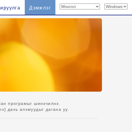
хируулга
Дэмжлэг
сан програмыг шинэчилнэ.
ох] дахь алхмуудыг дагана уу.