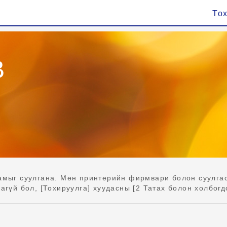
То
B
амыг суулгана. Мөн принтерийн фирмвари болон суулга
агүй бол, [Тохируулга] хуудасны [2 Татах болон холбогд