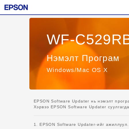
WF-C529R
Нэмэлт Програм
Windows/Mac OS X
EPSON Software Updater нь нэмэлт прогр
Хэрвээ EPSON Software Updater суулгагда
1. EPSON Software Updater-ийг ажиллуул.