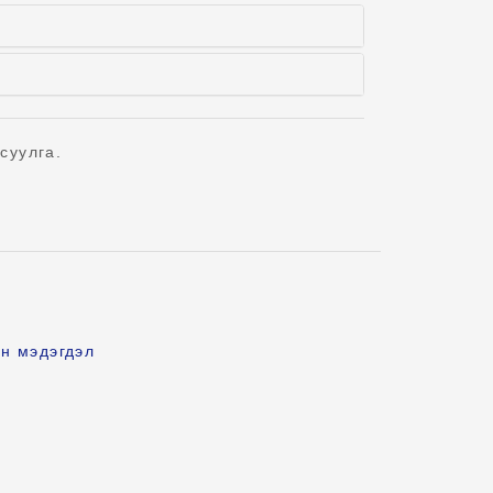
суулга.
н мэдэгдэл