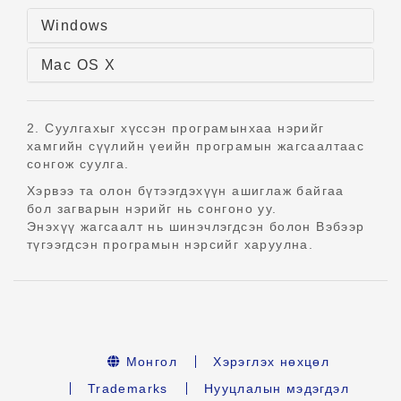
Windows
Mac OS X
2. Суулгахыг хүссэн програмынхаа нэрийг
хамгийн сүүлийн үеийн програмын жагсаалтаас
сонгож суулга.
Хэрвээ та олон бүтээгдэхүүн ашиглаж байгаа
бол загварын нэрийг нь сонгоно уу.
Энэхүү жагсаалт нь шинэчлэгдсэн болон Вэбээр
түгээгдсэн програмын нэрсийг харуулна.
Монгол
Хэрэглэх нөхцөл
Trademarks
Нууцлалын мэдэгдэл