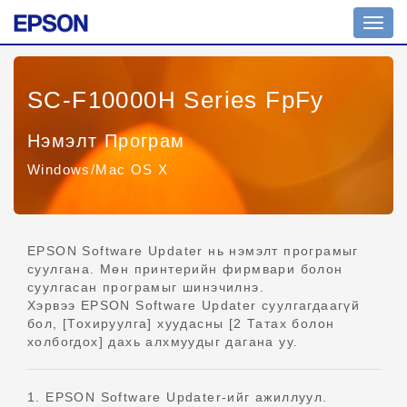
Шилж
жоло
SC-F10000H Series FpFy
Нэмэлт Програм
Windows/Mac OS X
EPSON Software Updater нь нэмэлт програмыг
суулгана. Мөн принтерийн фирмвари болон
суулгасан програмыг шинэчилнэ.
Хэрвээ EPSON Software Updater суулгагдаагүй
бол, [Тохируулга] хуудасны [2 Татах болон
холбогдох] дахь алхмуудыг дагана уу.
1. EPSON Software Updater-ийг ажиллуул.