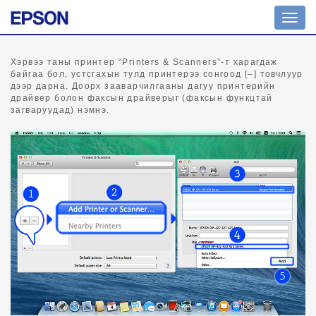
Шилж
жоло
Хэрвээ таны принтер “Printers & Scanners”-т харагдаж
байгаа бол, устсгахын тулд принтерээ сонгоод [–] товчлуур
дээр дарна. Доорх зааварчилгааны дагуу принтерийн
драйвер болон факсын драйверыг (факсын функцтай
загваруудад) нэмнэ.