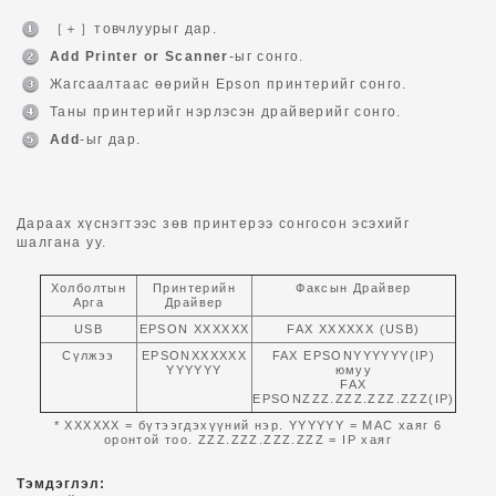
［＋］товчлуурыг дар.
Add Printer or Scanner
-ыг сонго.
Жагсаалтаас өөрийн Epson принтерийг сонго.
Таны принтерийг нэрлэсэн драйверийг сонго.
Add
-ыг дар.
Дараах хүснэгтээс зөв принтерээ сонгосон эсэхийг
шалгана уу.
Холболтын
Принтерийн
Факсын Драйвер
Арга
Драйвер
USB
EPSON XXXXXX
FAX XXXXXX (USB)
Сүлжээ
EPSONXXXXXX
FAX EPSONYYYYYY(IP)
YYYYYY
юмуу
FAX
EPSONZZZ.ZZZ.ZZZ.ZZZ(IP)
* XXXXXX = бүтээгдэхүүний нэр. YYYYYY = MAC хаяг 6
оронтой тоо. ZZZ.ZZZ.ZZZ.ZZZ = IP хаяг
Тэмдэглэл: