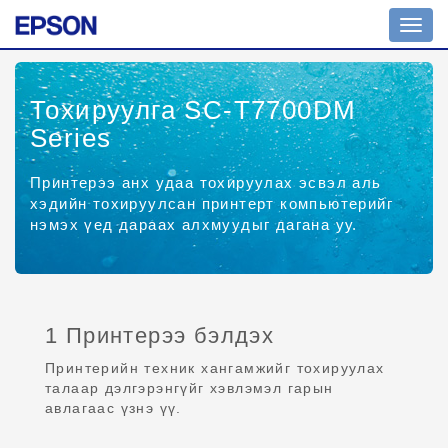
Toggl
navig
Тохируулга SC-T7700DM
Series
Принтерээ анх удаа тохируулах эсвэл аль
хэдийн тохируулсан принтерт компьютерийг
нэмэх үед дараах алхмуудыг дагана уу.
1 Принтерээ бэлдэх
Принтерийн техник хангамжийг тохируулах
талаар дэлгэрэнгүйг хэвлэмэл гарын
авлагаас үзнэ үү.