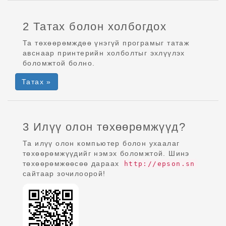
2 Татах болон холбогдох
Та төхөөрөмждөө үнэгүй програмыг татаж
авснаар принтерийн холболтыг эхлүүлэх
боломжтой болно.
Татах »
3 Илүү олон төхөөрөмжүүд?
Та илүү олон компьютер болон ухаалаг
төхөөрөмжүүдийг нэмэх боломжтой. Шинэ
төхөөрөмжөөсөө дараах
http://epson.sn
сайтаар зочилоорой!