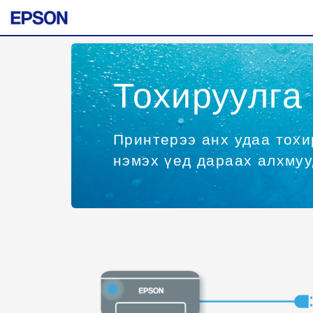
Тохируулга
Принтерээ анх удаа тохи
нэмэх үед дараах алхмуу