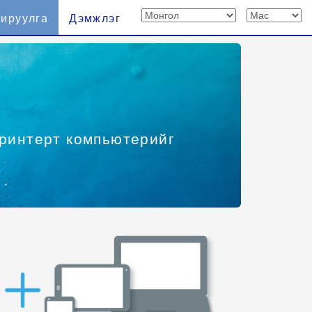
хируулга
Дэмжлэг
принтерт компьютерийг