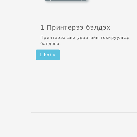
1 Принтерээ бэлдэх
Принтерээ анх удаагийн тохируулгад
бэлдэнэ.
Lihat »