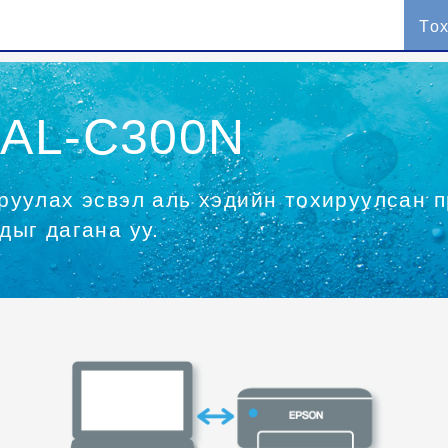
То
 AL-C300N
руулах эсвэл аль хэдийн тохируулсан 
дыг дагана уу.