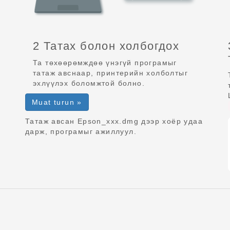
2 Татах болон холбогдох
Та төхөөрөмждөө үнэгүй програмыг
татаж авснаар, принтерийн холболтыг
эхлүүлэх боломжтой болно.
Muat turun »
Татаж авсан Epson_xxx.dmg дээр хоёр удаа
дарж, програмыг ажиллуул.