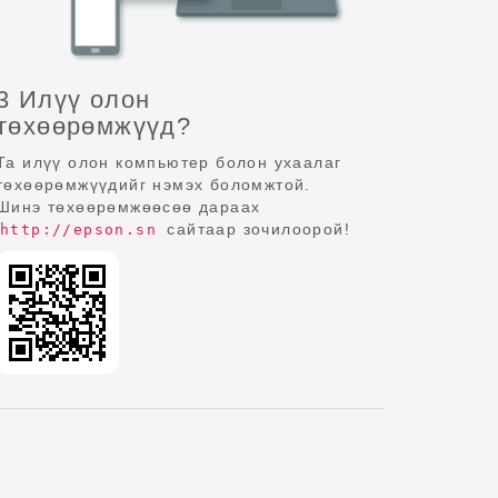
3 Илүү олон
төхөөрөмжүүд?
Та илүү олон компьютер болон ухаалаг
төхөөрөмжүүдийг нэмэх боломжтой.
Шинэ төхөөрөмжөөсөө дараах
сайтаар зочилоорой!
http://epson.sn