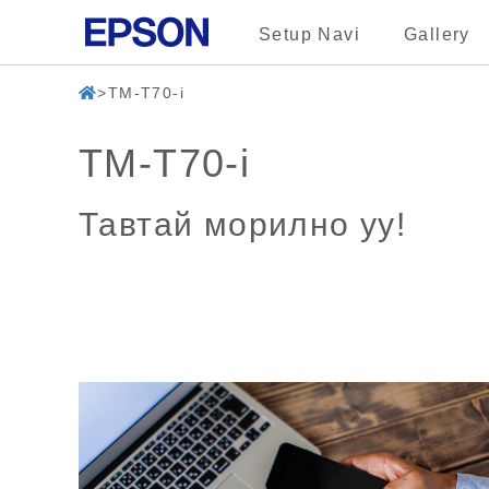
Setup Navi
Gallery
TM-T70-i
TM-T70-i
Тавтай морилно уу!