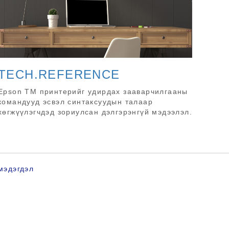
TECH.REFERENCE
Epson TM принтерийг удирдах зааварчилгааны
командууд эсвэл синтаксуудын талаар
хөгжүүлэгчдэд зориулсан дэлгэрэнгүй мэдээлэл.
мэдэгдэл