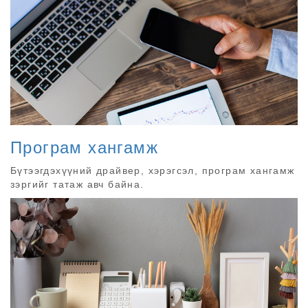
Програм хангамж
Бүтээгдэхүүний драйвер, хэрэгсэл, програм хангамж
зэргийг татаж авч байна.