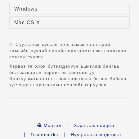
Windows
Mac OS X
2. Суулгахыг хүссэн програмынхаа нэрийг
хамгийн сүүлийн үеийн програмын жагсаалтаас
сонгож суулга.
Хэрвээ та олон бүтээгдэхүүн ашиглаж байгаа
бол загварын нэрийг нь сонгоно уу.
Энэхүү жагсаалт нь шинэчлэгдсэн болон Вэбээр
түгээгдсэн програмын нэрсийг харуулна.
Монгол
Хэрэглэх нөхцөл
Trademarks
Нууцлалын мэдэгдэл