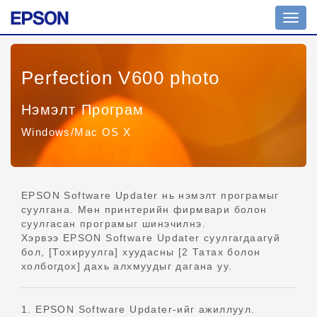
Шилж
жоло
Perfection V600 photo
Нэмэлт Програм
Windows/Mac OS X
EPSON Software Updater нь нэмэлт програмыг
суулгана. Мөн принтерийн фирмвари болон
суулгасан програмыг шинэчилнэ.
Хэрвээ EPSON Software Updater суулгагдаагүй
бол, [Тохируулга] хуудасны [2 Татах болон
холбогдох] дахь алхмуудыг дагана уу.
1. EPSON Software Updater-ийг ажиллуул.